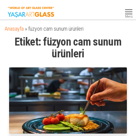
Yasar
Otel
Ekipmanları
Art
Menü
Glass
Anasayfa
»
füzyon cam sunum ürünleri
Etiket:
füzyon cam sunum
ürünleri