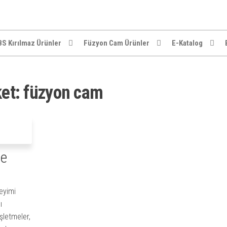
S Kırılmaz Ürünler
Füzyon Cam Ürünler
E-Katalog
ket:
füzyon cam
le
eyimi
ı
şletmeler,