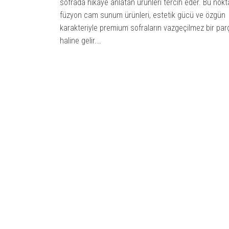
sofrada hikâye anlatan ürünleri tercih eder. Bu nok
füzyon cam sunum ürünleri, estetik gücü ve özgün
karakteriyle premium sofraların vazgeçilmez bir par
haline gelir.…