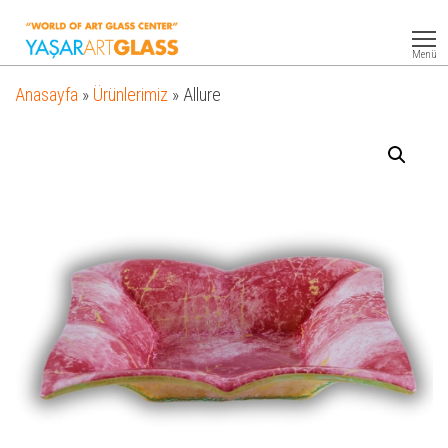
Yasar
Otel
Ekipmanları
Art
Menü
Glass
Anasayfa
»
Ürünlerimiz
»
Allure