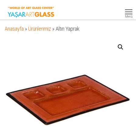
Yasar
Otel
Ekipmanları
Art
Menü
Glass
Anasayfa
»
Ürünlerimiz
»
Altın Yaprak