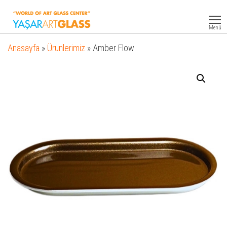
Yasar
Otel
Ekipmanları
Art
Menü
Glass
Anasayfa
»
Ürünlerimiz
»
Amber Flow