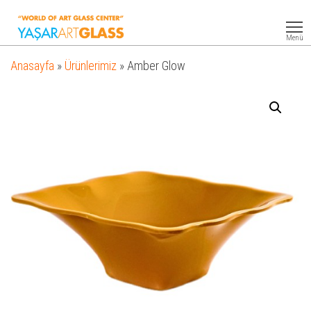
Yasar
Otel
Ekipmanları
Art
Menü
Glass
Anasayfa
»
Ürünlerimiz
»
Amber Glow