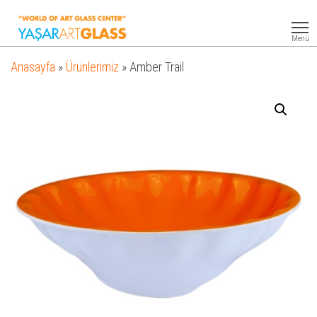
Yasar
Otel
Ekipmanları
Art
Menü
Glass
Anasayfa
»
Ürünlerimiz
»
Amber Trail