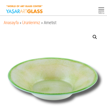
Yasar
Otel
Ekipmanları
Art
Menü
Glass
Anasayfa
»
Ürünlerimiz
»
Ametist