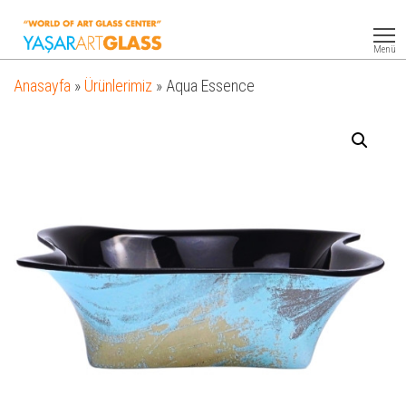
Yasar
Otel
Ekipmanları
Art
Menü
Glass
Anasayfa
»
Ürünlerimiz
»
Aqua Essence