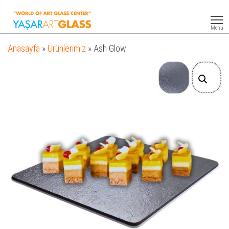
Yasar
Otel
Ekipmanları
Art
Menü
Glass
Anasayfa
»
Ürünlerimiz
»
Ash Glow