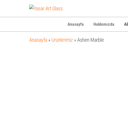
Yasar
Otel
Ekipmanları
Art
Glass
Anasayfa
Hakkımızda
AB
Anasayfa
»
Ürünlerimiz
»
Ashen Marble