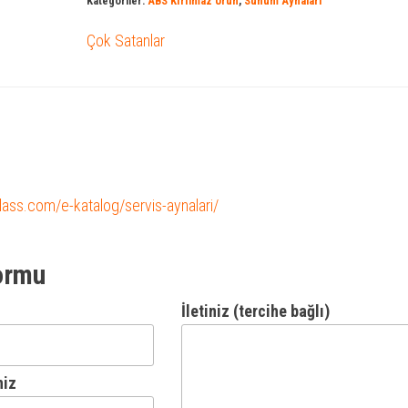
Kategoriler:
ABS Kırılmaz Ürün
,
Sunum Aynaları
Çok Satanlar
glass.com/e-katalog/servis-aynalari/
ormu
İletiniz (tercihe bağlı)
niz