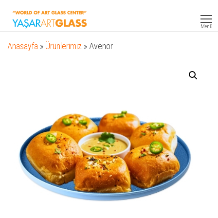
Yasar
Otel
Ekipmanları
Art
Menü
Glass
Anasayfa
»
Ürünlerimiz
»
Avenor