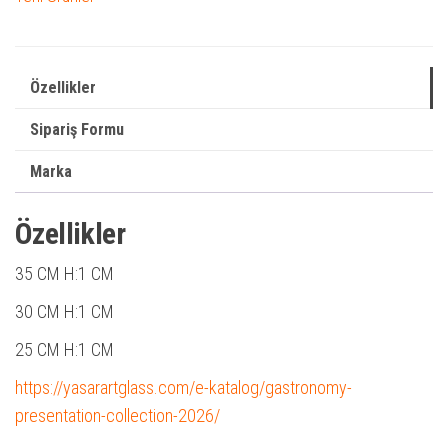
Özellikler
Sipariş Formu
Marka
Özellikler
35 CM
H:1 CM
30 CM
H:1 CM
25 CM
H:1 CM
https://yasarartglass.com/e-katalog/gastronomy-
presentation-collection-2026/