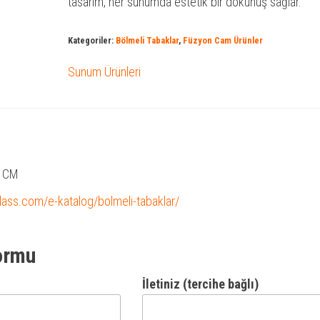
tasarım, her sunumda estetik bir dokunuş sağlar.
Kategoriler:
Bölmeli Tabaklar
,
Füzyon Cam Ürünler
Sunum Ürünleri
5 CM
glass.com/e-katalog/bolmeli-tabaklar/
ormu
İletiniz (tercihe bağlı)