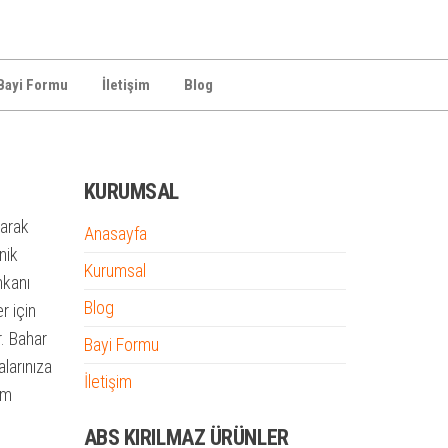
Bayi Formu
İletişim
Blog
KURUMSAL
larak
Anasayfa
nik
Kurumsal
mkanı
Blog
r için
r. Bahar
Bayi Formu
alarınıza
İletişim
im
ABS KIRILMAZ ÜRÜNLER