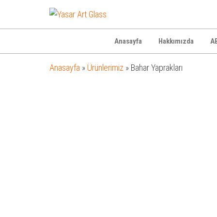
Yasar
Otel
Ekipmanları
Art
Glass
Anasayfa
Hakkımızda
AB
Anasayfa
»
Ürünlerimiz
»
Bahar Yaprakları