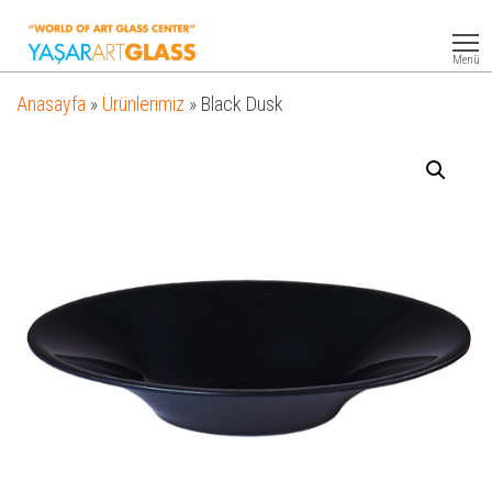
Yasar
Otel
Ekipmanları
Art
Menü
Glass
Anasayfa
»
Ürünlerimiz
»
Black Dusk