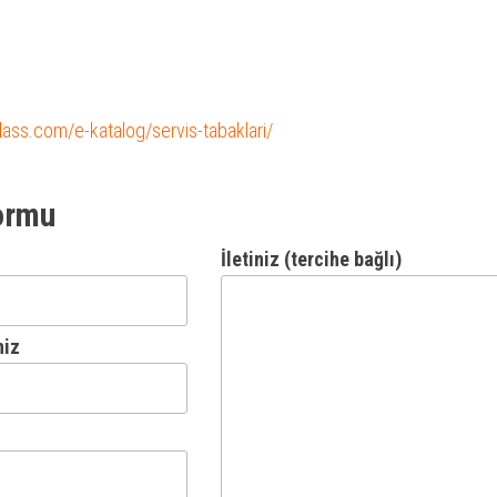
glass.com/e-katalog/servis-tabaklari/
ormu
İletiniz (tercihe bağlı)
niz