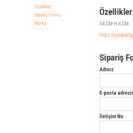
Özellikler
Özellikler
Sipariş Formu
Marka
34 CM H:4 CM
https://yasarart
Sipariş F
Adınız
E-posta adresi
İletişim No