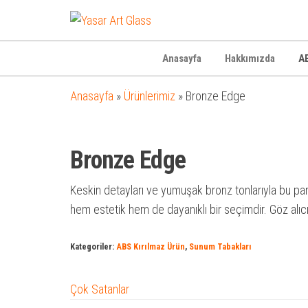
Yasar
Otel
Ekipmanları
Art
Glass
Anasayfa
Hakkımızda
AB
Anasayfa
»
Ürünlerimiz
»
Bronze Edge
Bronze Edge
Keskin detayları ve yumuşak bronz tonlarıyla bu parç
hem estetik hem de dayanıklı bir seçimdir. Göz alıc
Kategoriler:
ABS Kırılmaz Ürün
,
Sunum Tabakları
Çok Satanlar