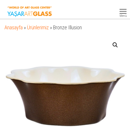
Yasar
Otel
Ekipmanları
Art
Menü
Glass
Anasayfa
»
Ürünlerimiz
»
Bronze Illusion