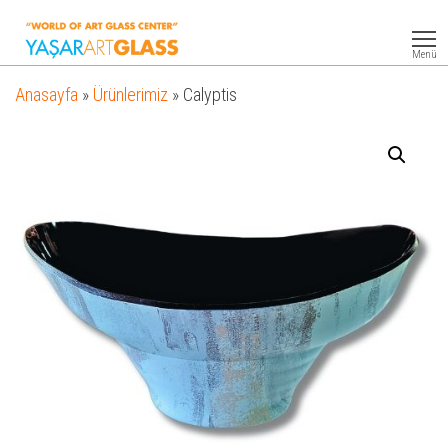
Yasar
Otel
Ekipmanları
Art
Menü
Glass
Anasayfa
»
Ürünlerimiz
»
Calyptis