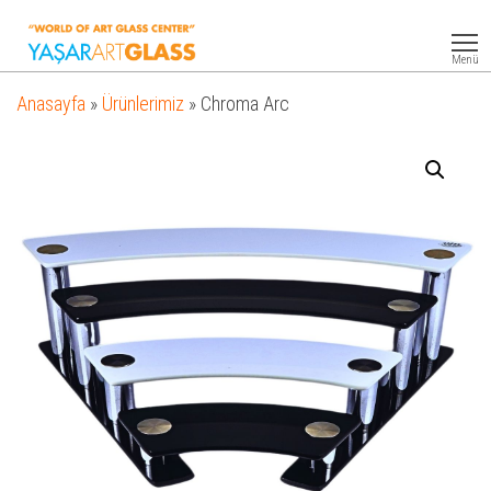
Yasar
Otel
Ekipmanları
Art
Menü
Glass
Anasayfa
»
Ürünlerimiz
»
Chroma Arc