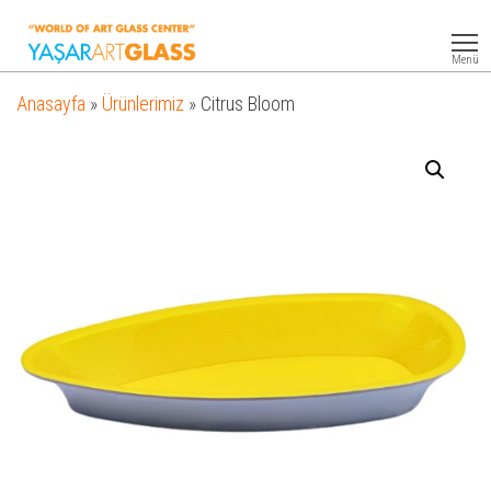
Yasar
Otel
Ekipmanları
Art
Menü
Glass
Anasayfa
»
Ürünlerimiz
»
Citrus Bloom