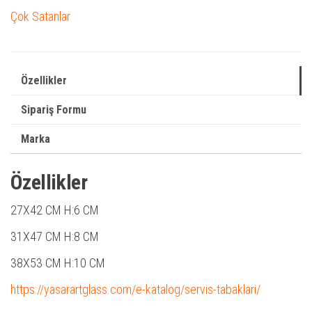
Çok Satanlar
Özellikler
Sipariş Formu
Marka
Özellikler
27X42 CM
H:6 CM
31X47 CM
H:8 CM
38X53 CM
H:10 CM
https://yasarartglass.com/e-katalog/servis-tabaklari/