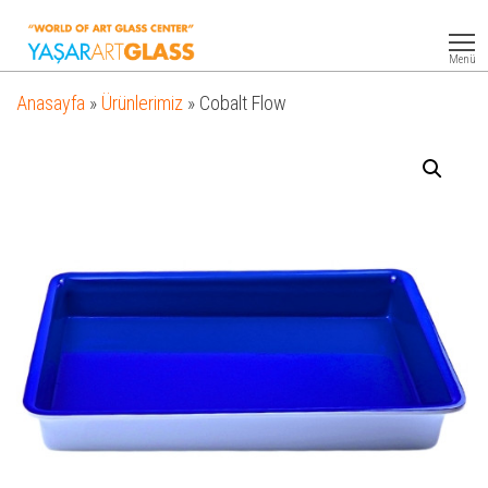
Yasar
Otel
Ekipmanları
Art
Menü
Glass
Anasayfa
»
Ürünlerimiz
»
Cobalt Flow