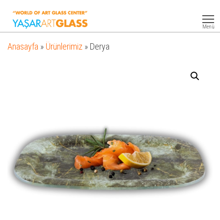
Yasar
Otel
Ekipmanları
Art
Menü
Glass
Anasayfa
»
Ürünlerimiz
»
Derya