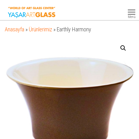
Yasar
Otel
Ekipmanları
Art
Menü
Glass
Anasayfa
»
Ürünlerimiz
»
Earthly Harmony