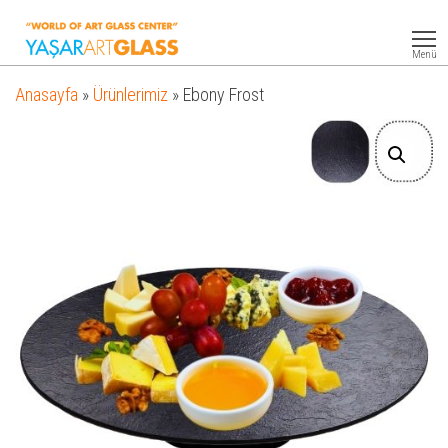
Yasar
Otel
Ekipmanları
Art
Menü
Glass
Anasayfa
»
Ürünlerimiz
»
Ebony Frost