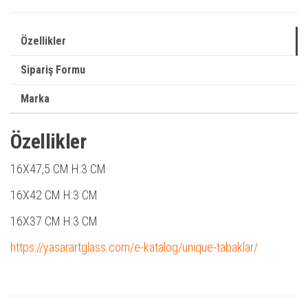
Özellikler
Sipariş Formu
Marka
Özellikler
16X47,5 CM H:3 CM
16X42 CM
H:3 CM
16X37 CM
H:3 CM
https://yasarartglass.com/e-katalog/unique-tabaklar/