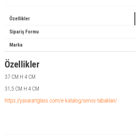
Özellikler
Sipariş Formu
Marka
Özellikler
37 CM
H:4 CM
31,5 CM H:4 CM
https://yasarartglass.com/e-katalog/servis-tabaklari/