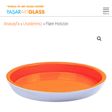
Yasar
Otel
Ekipmanları
Art
Menü
Glass
Anasayfa
»
Ürünlerimiz
»
Flare Horizon