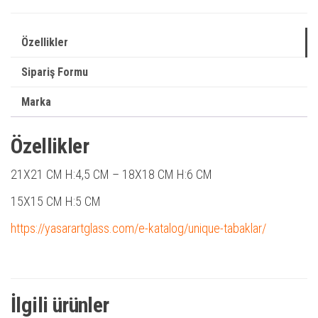
Özellikler
Sipariş Formu
Marka
Özellikler
21X21 CM H:4,5 CM –
18X18 CM H:6 CM
15X15 CM
H:5 CM
https://yasarartglass.com/e-katalog/unique-tabaklar/
İlgili ürünler