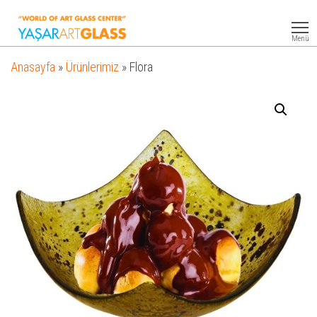
Yasar
Otel
Ekipmanları
Art
Menü
Glass
Anasayfa
»
Ürünlerimiz
»
Flora