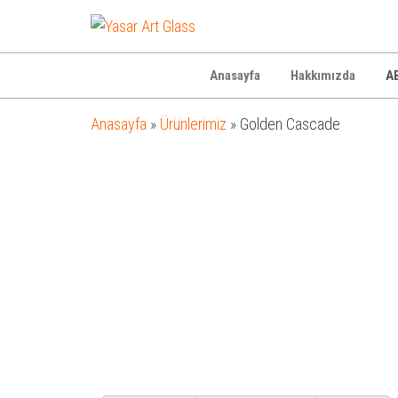
Yasar
Otel
Ekipmanları
Art
Glass
Anasayfa
Hakkımızda
AB
Anasayfa
»
Ürünlerimiz
»
Golden Cascade