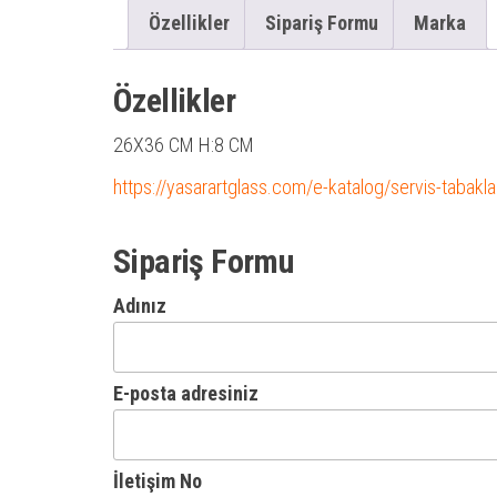
Özellikler
Sipariş Formu
Marka
Özellikler
26X36 CM H:8 CM
https://yasarartglass.com/e-katalog/servis-tabaklar
Sipariş Formu
Adınız
E-posta adresiniz
İletişim No