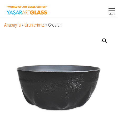
Yasar
Otel
Ekipmanları
Art
Menü
Glass
Anasayfa
»
Ürünlerimiz
»
Grevian