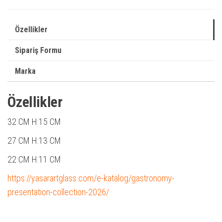
Özellikler
Sipariş Formu
Marka
Özellikler
32 CM
H:15 CM
27 CM
H:13 CM
22 CM
H:11 CM
https://yasarartglass.com/e-katalog/gastronomy-
presentation-collection-2026/