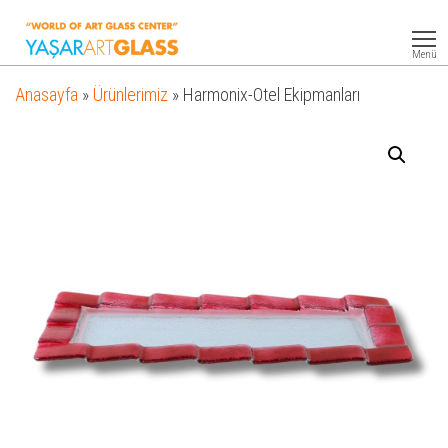
Yasar
Otel
Ekipmanları
Art
Menü
Glass
Anasayfa
»
Ürünlerimiz
»
Harmonix-Otel Ekipmanları