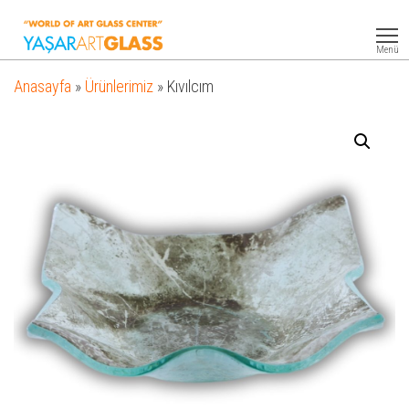
Yasar
Otel
Ekipmanları
Art
Menü
Glass
Anasayfa
»
Ürünlerimiz
»
Kıvılcım