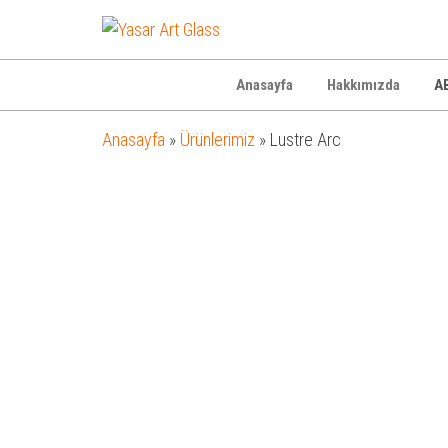
Yasar
Otel
Ekipmanları
Art
Glass
Anasayfa
Hakkımızda
AB
Anasayfa
»
Ürünlerimiz
»
Lustre Arc