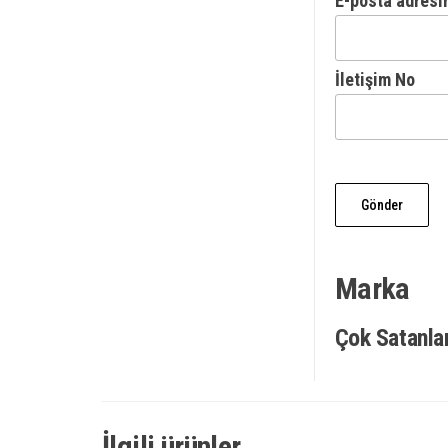
E-posta adresi
İletişim No
Marka
Çok Satanla
İlgili ürünler