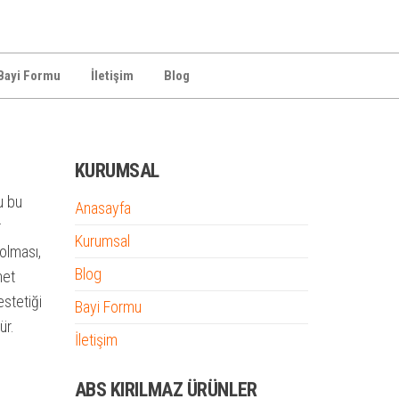
Bayi Formu
İletişim
Blog
KURUMSAL
u bu
Anasayfa
r
Kurumsal
 olması,
Blog
net
estetiği
Bayi Formu
ür.
İletişim
ABS KIRILMAZ ÜRÜNLER