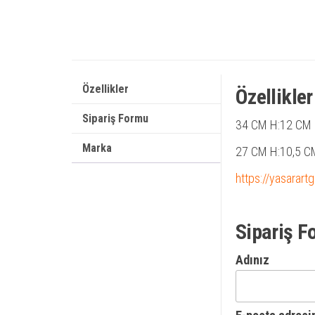
Özellikler
Özellikler
Sipariş Formu
34 CM
H:12 CM
Marka
27 CM
H:10,5 C
https://yasarart
Sipariş F
Adınız