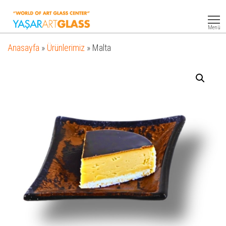
Yasar
Otel
Ekipmanları
Art
Menü
Glass
Anasayfa
»
Ürünlerimiz
»
Malta