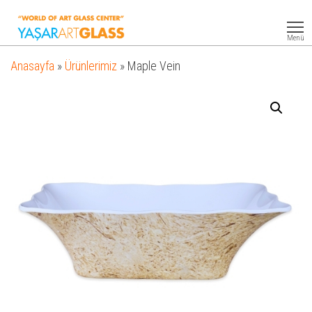
Yasar
Otel
Ekipmanları
Art
Menü
Glass
Anasayfa
»
Ürünlerimiz
»
Maple Vein