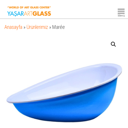
Yasar
Otel
Ekipmanları
Art
Menü
Glass
Anasayfa
»
Ürünlerimiz
»
Marée