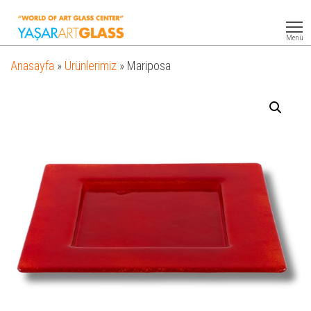
Yasar
Otel
Ekipmanları
Art
Menü
Glass
Anasayfa
»
Ürünlerimiz
»
Mariposa