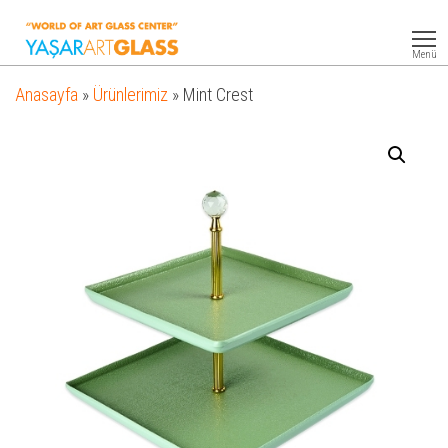
Yasar
Otel
Ekipmanları
Art
Menü
Glass
Anasayfa
»
Ürünlerimiz
»
Mint Crest