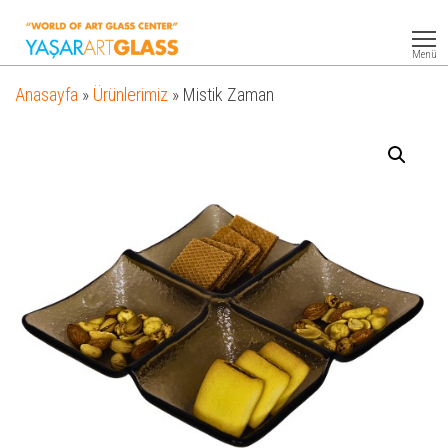
Yasar
Otel
Ekipmanları
Art
Menü
Glass
Anasayfa
»
Ürünlerimiz
»
Mistik Zaman