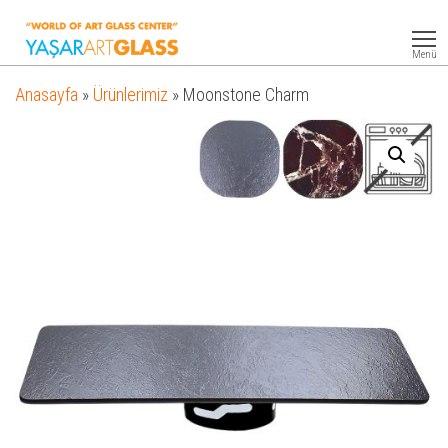
Yasar
Otel
Ekipmanları
Art
Menü
Glass
Anasayfa
»
Ürünlerimiz
»
Moonstone Charm