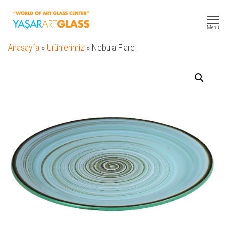
Yasar
Otel
Ekipmanları
Art
Menü
Glass
Anasayfa
»
Ürünlerimiz
»
Nebula Flare