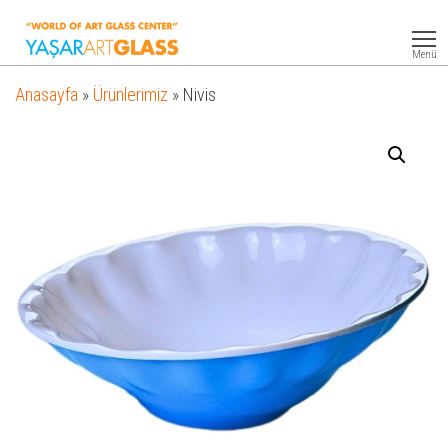
Yasar
Otel
Ekipmanları
Art
Menü
Glass
Anasayfa
»
Ürünlerimiz
»
Nivis