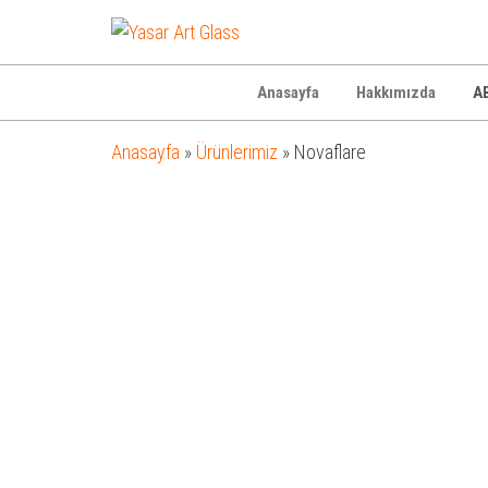
Yasar
Otel
Ekipmanları
Art
Glass
Anasayfa
Hakkımızda
AB
Anasayfa
»
Ürünlerimiz
»
Novaflare