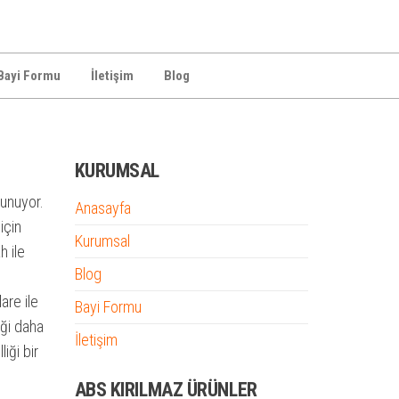
Bayi Formu
İletişim
Blog
KURUMSAL
sunuyor.
Anasayfa
için
Kurumsal
h ile
Blog
are ile
Bayi Formu
eği daha
İletişim
liği bir
ABS KIRILMAZ ÜRÜNLER