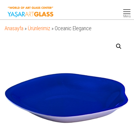
Yasar
Otel
Ekipmanları
Art
Menü
Glass
Anasayfa
»
Ürünlerimiz
»
Oceanic Elegance