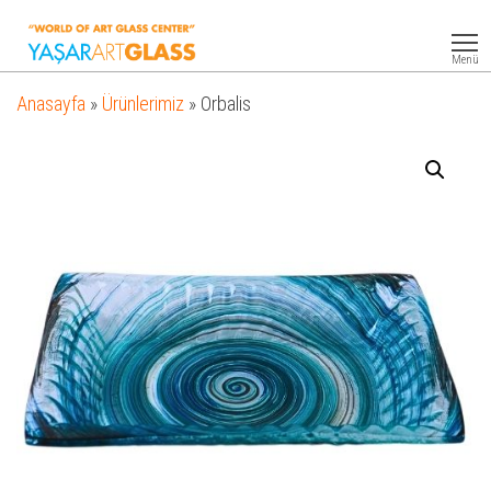
Yasar
Otel
Ekipmanları
Art
Menü
Glass
Anasayfa
»
Ürünlerimiz
»
Orbalis