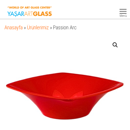
Yasar
Otel
Ekipmanları
Art
Menü
Glass
Anasayfa
»
Ürünlerimiz
»
Passion Arc