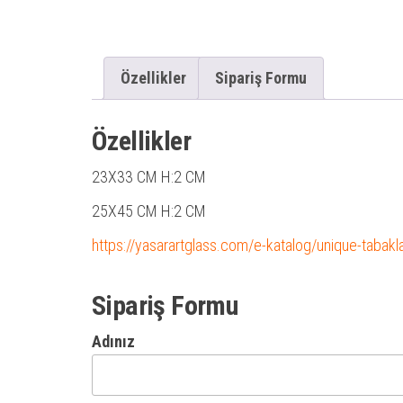
Özellikler
Sipariş Formu
Özellikler
23X33 CM H:2 CM
25X45 CM H:2 CM
https://yasarartglass.com/e-katalog/unique-tabakl
Sipariş Formu
Adınız