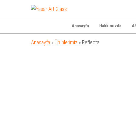
Yasar
Otel
Ekipmanları
Art
Glass
Anasayfa
Hakkımızda
AB
Anasayfa
»
Ürünlerimiz
»
Reflecta