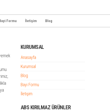
Bayi Formu
İletişim
Blog
KURUMSAL
k yemek
Anasayfa
Kurumsal
unumu
Blog
rimiz,
ıkla
Bayi Formu
aya
İletişim
ABS KIRILMAZ ÜRÜNLER