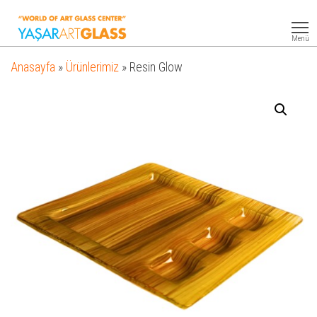
Yasar
Otel
Ekipmanları
Art
Menü
Glass
Anasayfa
»
Ürünlerimiz
»
Resin Glow