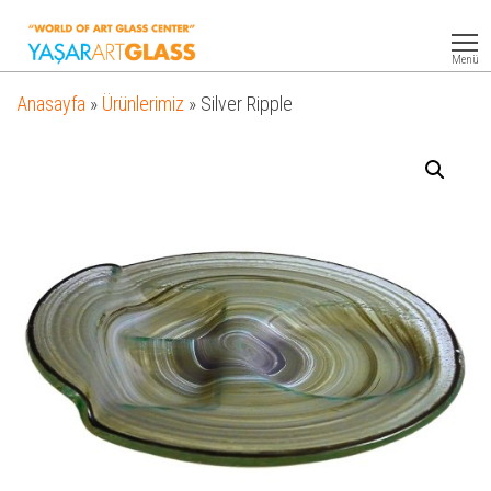
Yasar
Otel
Ekipmanları
Art
Menü
Glass
Anasayfa
»
Ürünlerimiz
»
Silver Ripple