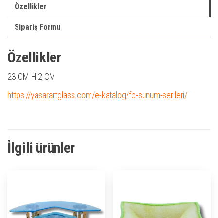
Özellikler
Sipariş Formu
Özellikler
23 CM H:2 CM
https://yasarartglass.com/e-katalog/fb-sunum-serileri/
İlgili ürünler