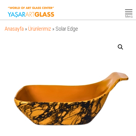
Yasar
Otel
Ekipmanları
Art
Menü
Glass
Anasayfa
»
Ürünlerimiz
»
Solar Edge