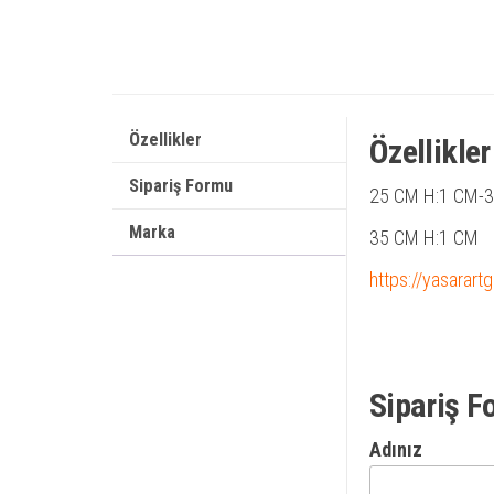
Özellikler
Özellikler
Sipariş Formu
25 CM H:1 CM-
Marka
35 CM H:1 CM
https://yasarart
Sipariş F
Adınız