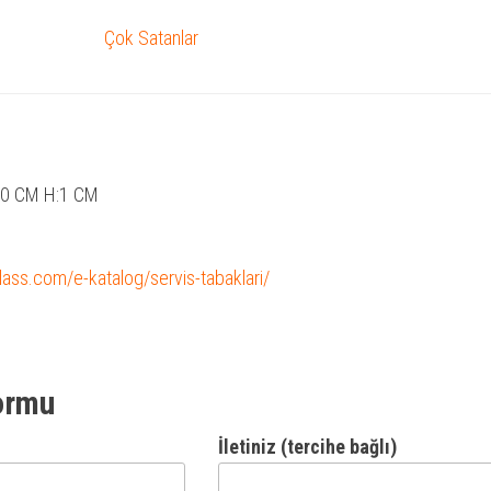
Çok Satanlar
30 CM H:1 CM
glass.com/e-katalog/servis-tabaklari/
ormu
İletiniz (tercihe bağlı)