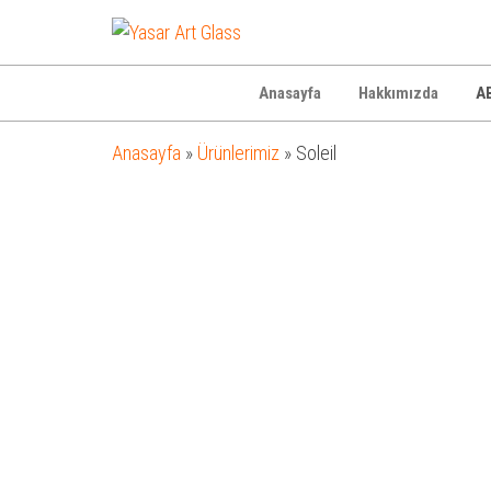
Yasar
Otel
Ekipmanları
Art
Glass
Anasayfa
Hakkımızda
AB
Anasayfa
»
Ürünlerimiz
»
Soleil