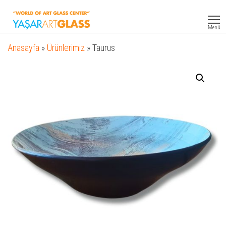
Yasar
Otel
Ekipmanları
Art
Menü
Glass
Anasayfa
»
Ürünlerimiz
»
Taurus